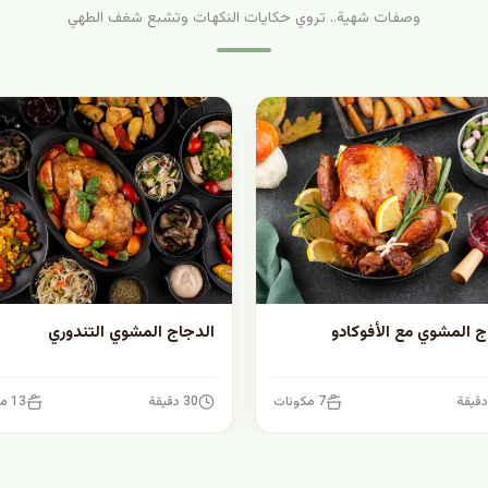
وصفات شهية.. تروي حكايات النكهات وتشبع شغف الطهي
ج المشوي مع الأفوكادو
الدجاج المشوي التندوري
7 مكونات
30 دقيقة
13 مكونات