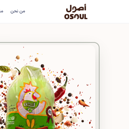
من نحن
من