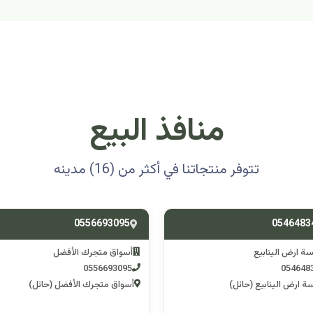
منافذ البيع
تتوفر منتجاتنا في أكثر من (16) مدينه
0501314012
0556693
ق متجرك الأفضل
اسوق مكشات جو
0501314012
055669
 متجرك الأفضل (حائل)
اسوق مكشات جو (الرصف)