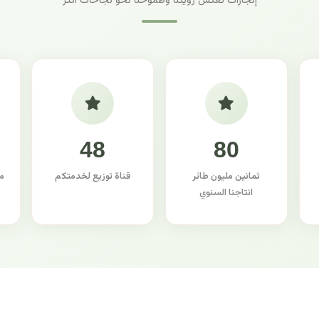
إنجازات تعكس رؤيتنا وطموحنا نحو نجاحات أكثر
48
80
ثمانين مليون طائر
قناة توزيع لخدمتكم
م
انتاجنا السنوي