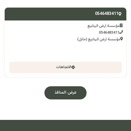
0546483411
مؤسسة ارض الينابيع
0546483411
مؤسسة ارض الينابيع (حائل)
الاتجاهات
عرض المنافذ