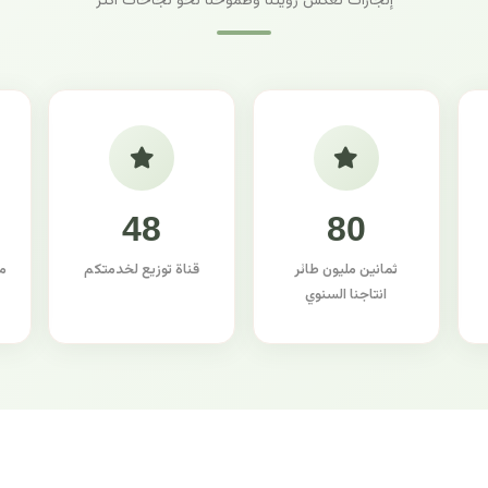
إنجازات تعكس رؤيتنا وطموحنا نحو نجاحات أكثر
48
80
ثمانين مليون طائر
قناة توزيع لخدمتكم
م
انتاجنا السنوي