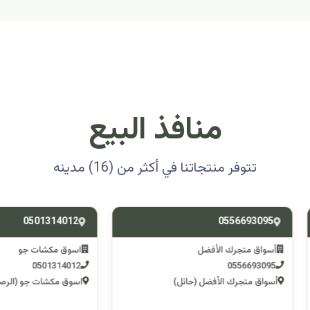
منافذ البيع
تتوفر منتجاتنا في أكثر من (16) مدينه
0501314012
0556693
ق متجرك الأفضل
اسوق مكشات جو
0501314012
055669
 متجرك الأفضل (حائل)
اسوق مكشات جو (الرصف)