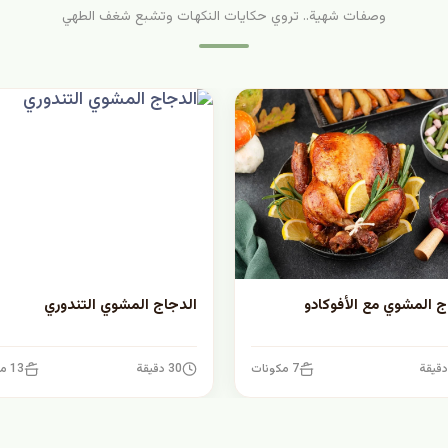
وصفات شهية.. تروي حكايات النكهات وتشبع شغف الطهي
ج المشوي مع الأفوكادو
الدجاج المشوي التندوري
7 مكونات
30 دقيقة
13 مكونات