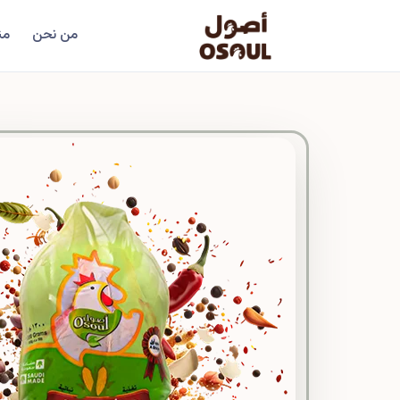
من نحن
من