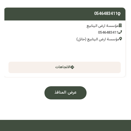
0546483411
مؤسسة ارض الينابيع
0546483411
مؤسسة ارض الينابيع (حائل)
الاتجاهات
عرض المنافذ