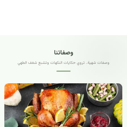
وصفاتنا
وصفات شهية.. تروي حكايات النكهات وتشبع شغف الطهي