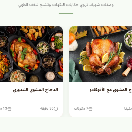
وصفات شهية.. تروي حكايات النكهات وتشبع شغف الطهي
ج المشوي مع الأفوكادو
الدجاج المشوي التندوري
7 مكونات
30 دقيقة
13 مكونات