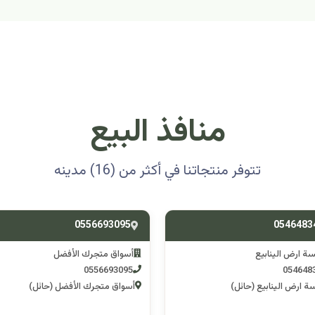
منافذ البيع
تتوفر منتجاتنا في أكثر من (16) مدينه
0501314012
0556693
ق متجرك الأفضل
اسوق مكشات جو
0501314012
055669
 متجرك الأفضل (حائل)
اسوق مكشات جو (الرصف)