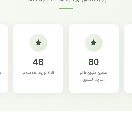
إنجازات تعكس رؤيتنا وطموحنا نحو نجاحات أكثر
48
80
ثمانين مليون طائر
قناة توزيع لخدمتكم
م
انتاجنا السنوي