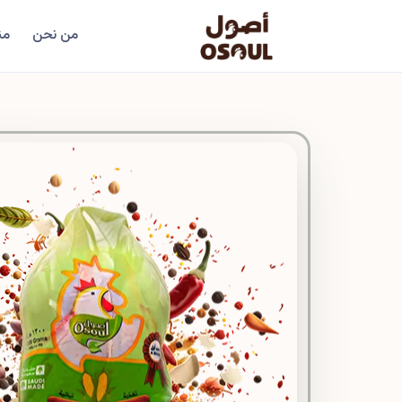
من نحن
من