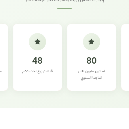
إنجازات تعكس رؤيتنا وطموحنا نحو نجاحات أكثر
48
80
ثمانين مليون طائر
قناة توزيع لخدمتكم
م
انتاجنا السنوي