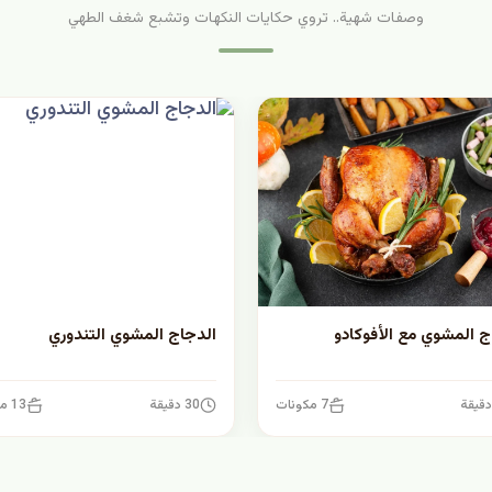
وصفات شهية.. تروي حكايات النكهات وتشبع شغف الطهي
ج المشوي مع الأفوكادو
الدجاج المشوي التندوري
7 مكونات
30 دقيقة
13 مكونات