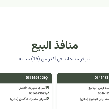
منافذ البيع
تتوفر منتجاتنا في أكثر من (16) مدينه
0501314012
0556693
ق متجرك الأفضل
اسوق مكشات جو
0501314012
055669
 متجرك الأفضل (حائل)
اسوق مكشات جو (الرصف)