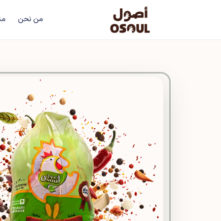
من نحن
من