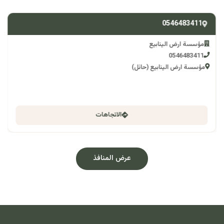
0546483411
مؤسسة ارض الينابيع
0546483411
مؤسسة ارض الينابيع (حائل)
الاتجاهات
عرض المنافذ