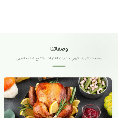
وصفاتنا
وصفات شهية.. تروي حكايات النكهات وتشبع شغف الطهي