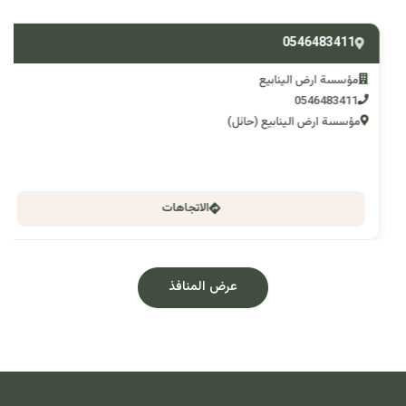
0546483411
مؤسسة ارض الينابيع
0546483411
مؤسسة ارض الينابيع (حائل)
الاتجاهات
عرض المنافذ