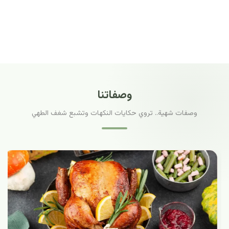
وصفاتنا
وصفات شهية.. تروي حكايات النكهات وتشبع شغف الطهي