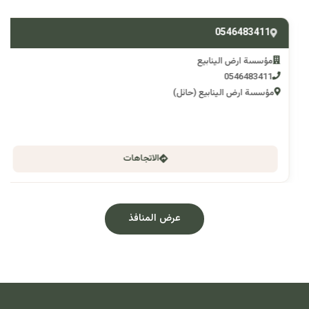
0546483411
مؤسسة ارض الينابيع
0546483411
مؤسسة ارض الينابيع (حائل)
الاتجاهات
عرض المنافذ