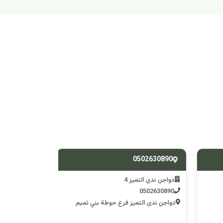
538588428
0502630890
دواجن ندى التميز 4
دواجن ندى التم
0538588428
0502630890
دواجن ندى التميز فرع حوطة بني تميم
دواجن ندى التميز 3 فرع وادي 