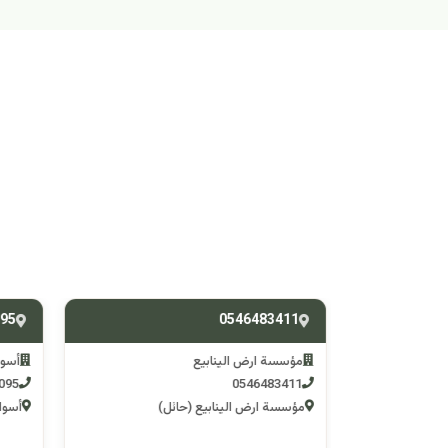
095
0546483411
مؤسسة ارض الينابيع
أسوا
3095
0546483411
كاكا)
مؤسسة ارض الينابيع (حائل)
أسواق