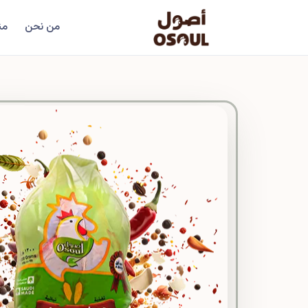
من نحن
من