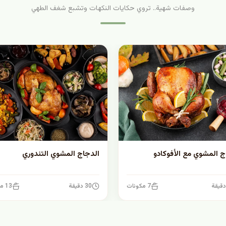
وصفات شهية.. تروي حكايات النكهات وتشبع شغف الطهي
ج المشوي مع الأفوكادو
الدجاج المشوي التندوري
7 مكونات
30 دقيقة
13 مكونات