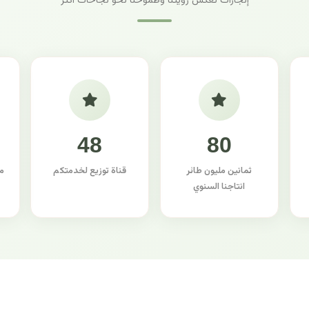
إنجازات تعكس رؤيتنا وطموحنا نحو نجاحات أكثر
48
80
ثمانين مليون طائر
قناة توزيع لخدمتكم
م
انتاجنا السنوي