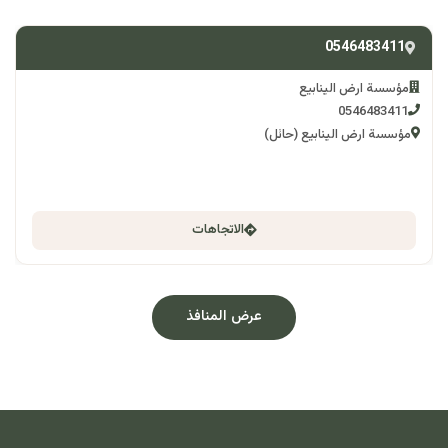
0546483411
مؤسسة ارض الينابيع
0546483411
مؤسسة ارض الينابيع (حائل)
الاتجاهات
عرض المنافذ