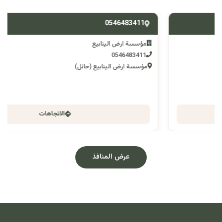
0546483411
مؤسسة ارض الينابيع
0546483411
مؤسسة ارض الينابيع (حائل)
الاتجاهات
عرض المنافذ