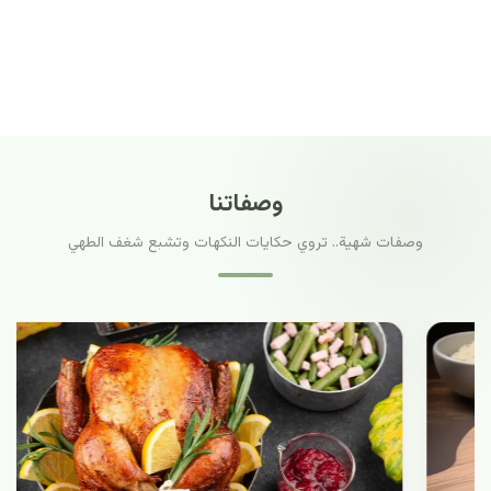
وصفاتنا
وصفات شهية.. تروي حكايات النكهات وتشبع شغف الطهي