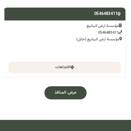
0546483411
مؤسسة ارض الينابيع
0546483411
مؤسسة ارض الينابيع (حائل)
الاتجاهات
عرض المنافذ